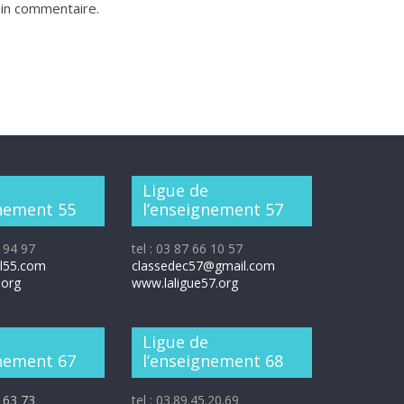
ain commentaire.
e
Ligue de
gnement 55
l’enseignement 57
9 94 97
tel : 03 87 66 10 57
ol55.com
classedec57@gmail.com
.org
www.laligue57.org
e
Ligue de
gnement 67
l’enseignement 68
0 63 73
tel : 03.89.45.20.69