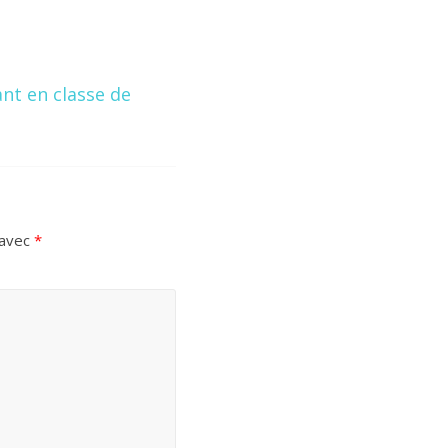
ant en classe de
 avec
*