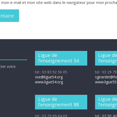
 mon e-mail et mon site web dans le navigateur pour mon proch
Ligue de
Ligue d
l’enseignement 54
l’ensei
cter votre
tel : 03 83 92 56 05
tel : 03 29 7
vse@ligue54.org
sgirardet@f
www.ligue54.org
www.ligue55
Ligue de
Ligue d
l’enseignement 88
l’ensei
tel : 03 29 69 64 69
tel : 03 90 4