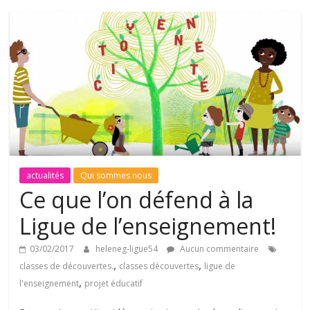
actualités
Qui sommes nous
Ce que l’on défend à la
Ligue de l’enseignement!
03/02/2017
heleneg-ligue54
Aucun commentaire
,
,
classes de découvertes.
classes découvertes
ligue de
,
l'enseignement
projet éducatif