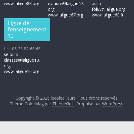
www.laligue88.org
e.andre@laligue67.
asso-
org
fol68@laligue.org
www.laligue67.org
www.laligue68.fr
Ligue de
l’enseignement
10
tel : 03 25 82 68 68
sejours-
classes@laligue10.
org
www.laligue10.org
Copyright © 2026
lecoleailleurs
. Tous droits réservés.
Theme ColorMag par
ThemeGrill.
. Propulsé par
WordPress
.