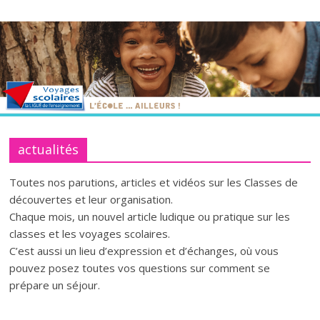
Passer
lecoleailleurs
au
contenu
L'école
ailleurs
:
pour
parler
autrement
actualités
des
classes
Toutes nos parutions, articles et vidéos sur les Classes de
de
découvertes et leur organisation.
découvertes
Chaque mois, un nouvel article ludique ou pratique sur les
classes et les voyages scolaires.
C’est aussi un lieu d’expression et d’échanges, où vous
pouvez posez toutes vos questions sur comment se
prépare un séjour.