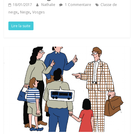
18/01/2017
Nathalie
1 Commentaire
Classe de
,
,
neige
Neige
Vosges
Lire la suite