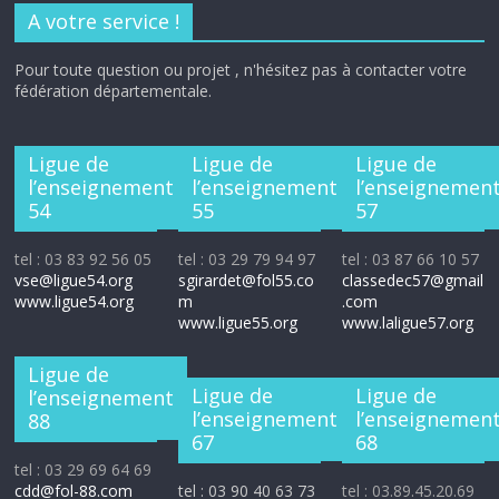
A votre service !
Pour toute question ou projet , n'hésitez pas à contacter votre
fédération départementale.
Ligue de
Ligue de
Ligue de
l’enseignement
l’enseignement
l’enseignemen
54
55
57
tel : 03 83 92 56 05
tel : 03 29 79 94 97
tel : 03 87 66 10 57
vse@ligue54.org
sgirardet@fol55.co
classedec57@gmail
www.ligue54.org
m
.com
www.ligue55.org
www.laligue57.org
Ligue de
Ligue de
Ligue de
l’enseignement
l’enseignement
l’enseignemen
88
67
68
tel : 03 29 69 64 69
cdd@fol-88.com
tel : 03 90 40 63 73
tel : 03.89.45.20.69