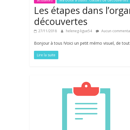
actualités
Ma boîte à outils : classes de découvertes
Les étapes dans l’orga
découvertes
27/11/2018
heleneg-ligue54
Aucun commenta
Bonjour à tous !Voici un petit mémo visuel, de tout
Lire la suite