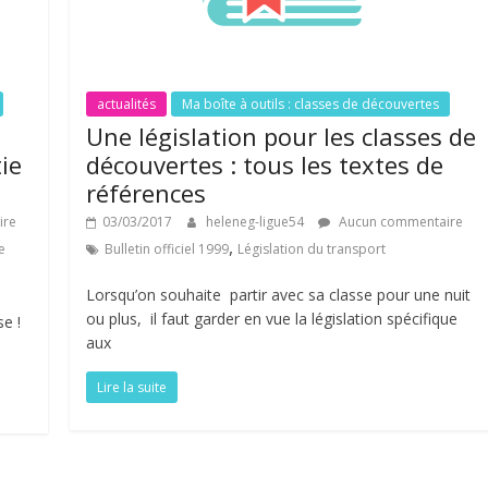
actualités
Ma boîte à outils : classes de découvertes
Une législation pour les classes de
ie
découvertes : tous les textes de
références
ire
03/03/2017
heleneg-ligue54
Aucun commentaire
,
e
Bulletin officiel 1999
Législation du transport
Lorsqu’on souhaite partir avec sa classe pour une nuit
ou plus, il faut garder en vue la législation spécifique
se !
aux
Lire la suite