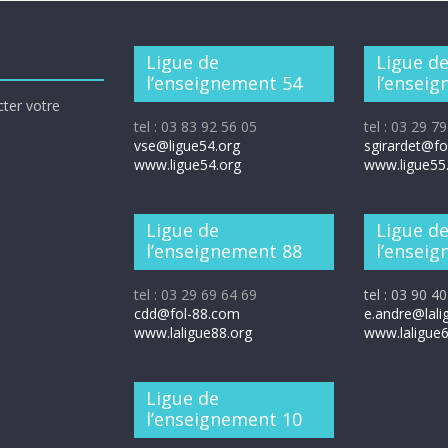
Ligue de
Ligue d
l’enseignement 54
l’ensei
cter votre
tel : 03 83 92 56 05
tel : 03 29 7
vse@ligue54.org
sgirardet@f
www.ligue54.org
www.ligue55
Ligue de
Ligue d
l’enseignement 88
l’ensei
tel : 03 29 69 64 69
tel : 03 90 4
cdd@fol-88.com
e.andre@lali
www.laligue88.org
www.laligue6
Ligue de
l’enseignement 10