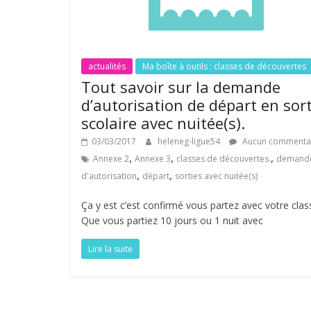
actualités
Ma boîte à outils : classes de découvertes
Tout savoir sur la demande
d’autorisation de départ en sort
scolaire avec nuitée(s).
03/03/2017
heleneg-ligue54
Aucun commenta
,
,
,
Annexe 2
Annexe 3
classes de découvertes.
demand
,
,
d'autorisation
départ
sorties avec nuitée(s)
Ça y est c’est confirmé vous partez avec votre clas
Que vous partiez 10 jours ou 1 nuit avec
Lire la suite