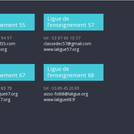
e
Ligue de
gnement 55
l’enseignement 57
9 94 97
tel : 03 87 66 10 57
ol55.com
classedec57@gmail.com
.org
www.laligue57.org
e
Ligue de
gnement 67
l’enseignement 68
0 63 73
tel : 03.89.45.20.69
gue67.org
asso-fol68@laligue.org
7.org
www.laligue68.fr