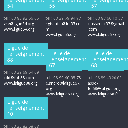
54
55
57
tel : 03 83 92 56 05
tel : 03 29 79 94 97
tel : 03 87 66 10 57
vse@ligue54.org
sgirardet@fol55.co
classedec57@gmail
www.ligue54.org
m
.com
www.ligue55.org
www.laligue57.org
Ligue de
Ligue de
Ligue de
l’enseignement
l’enseignement
l’enseignemen
88
67
68
tel : 03 29 69 64 69
cdd@fol-88.com
tel : 03 90 40 63 73
tel : 03.89.45.20.69
www.laligue88.org
e.andre@laligue67.
asso-
org
fol68@laligue.org
www.laligue67.org
www.laligue68.fr
Ligue de
l’enseignement
10
tel : 03 25 82 68 68