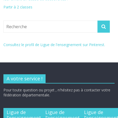
Partir à 2 classes
Consultez le profil de Ligue de l'enseignement sur Pinterest.
A votre service !
Pour toute question ou projet , n'hésitez pas à contacter votre
fédération départementale.
Ligue de
Ligue de
Ligue de
l’enseignement
l’enseignement
l’enseignemen